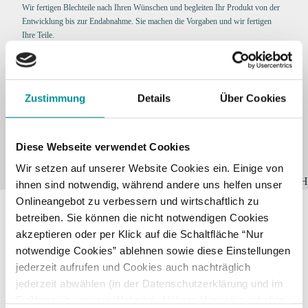
Wir fertigen Blechteile nach Ihren Wünschen und begleiten Ihr Produkt von der
Entwicklung bis zur Endabnahme. Sie machen die Vorgaben und wir fertigen
Ihre Teile.
Gerne greifen unsere Kunden bereits in der Planungsphase auf unser
umfassendes Know-how zurück. Höchste Qualität und Zuverlässigkeit erreichen
wir durch unseren großen Maschinenpark und unsere hohe Fertigungstiefe. Als
gewachsenes Familienunternehmen haben wir die Erfahrung um größere Projekte
Zustimmung
Details
Über Cookies
umzusetzen, sind aber gleichzeitig auch der richtige Partner für einfache
Umformteile in mittleren Losgrößen.
Lassen Sie sich überzeugen!
Diese Webseite verwendet Cookies
Wir setzen auf unserer Website Cookies ein. Einige von
ihnen sind notwendig, während andere uns helfen unser
Onlineangebot zu verbessern und wirtschaftlich zu
betreiben. Sie können die nicht notwendigen Cookies
akzeptieren oder per Klick auf die Schaltfläche “Nur
ZAHLEN
notwendige Cookies” ablehnen sowie diese Einstellungen
FAKTEN
jederzeit aufrufen und Cookies auch nachträglich
jederzeit abwählen (in der Datenschutzerklärung und im
Fußbereich unserer Website). Nähere Hinweise erhalten